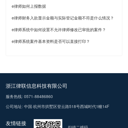
e律师如何上报数据
e律师财务入款显示金额与实际登记金额不符是什么情况？
e律师系统中如何设置不允许律师修改已审批的案件？
e律师系统案件基本资料是否可以直接打印？
浙江律联信息科技有限公司
服务热线: 0571-88486860
公司地址: 中国·杭州市拱墅区登云路518号西城时代1幢14F
友情链接
扫描二维码