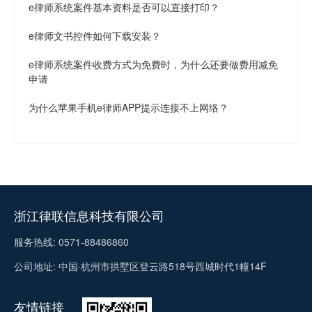
e律师系统案件基本资料是否可以直接打印？
e律师文书控件如何下载安装？
e律师系统案件收费方式为免费时，为什么还要做费用减免
申请
为什么苹果手机e律师APP提示连接不上网络？
浙江律联信息科技有限公司
服务热线: 0571-88486860
公司地址: 中国·杭州市拱墅区登云路518号西城时代1幢14F
友情链接