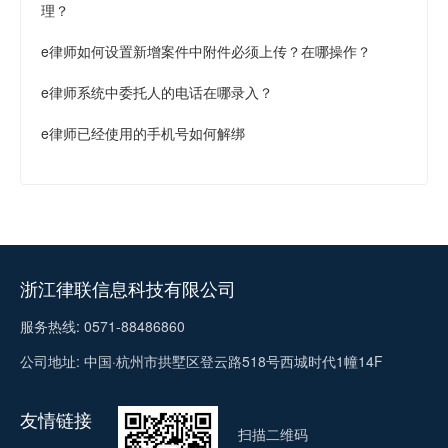
理？
e律师如何设置新增案件中附件必须上传？在哪操作？
e律师系统中委托人的电话在哪录入？
e律师已经使用的手机号如何解绑
浙江律联信息科技有限公司
服务热线: 0571-88486860
公司地址: 中国·杭州市拱墅区登云路518号西城时代1幢14F
友情链接
扫描二维码